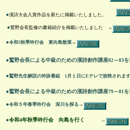
●
漢詩大会入賞作品を新たに掲載いたしました。
●
鷲野会長監修の書籍紹介を掲載いたしました →
●
令和5秋季吟行会 東向島散策
→
●
鷲野会長による中級のための漢詩創作講座82～83
●
鷲野先生解説の吟詠番組 1月１日にEテレで放映され
●鷲野会長による中級のための漢詩創作講座79～81
●
令和５年春季吟行会 深川を探る
→
●
令和4年秋季吟行会 向島を行く
→