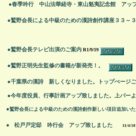
●春季吟行 中山法華経寺・東山魁夷記念館 アッ
●鷲野会長による中級のための漢詩創作講座３
●
鷲野会長テレビ出演のご案内
R1/9/19
●鷲野正明先生監修の書籍が新発売！。
●千葉県の漢詩 新しくなりました。トップぺージ
●今年度役員、行事計画アップ致しました。上バー
●
鷲野会長による中級のための漢詩創作新しい項目追加いた
●
松戸戸定邸 吟行会 アップ致しました
31/4/18