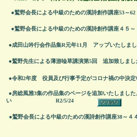
●鷲野会長による中級のための漢詩創作講座53～
●
鷲野会長による中級のための漢詩創作講座４５～
●
成田山吟行会作品集R元年11月 アップいたしま
●
鷲野先生による薄游唫草講演第5回 追加致しま
●
令和2年度 役員及び行事予定がコロナ禍の中決定
●房総風雅3集の作品集のページを追加いたしまし
い R2/5/24
●鷲野会長による中級のための漢詩創作講座38