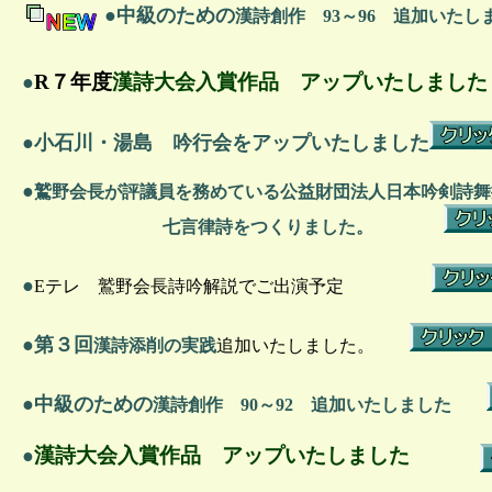
漢詩創作
●
中級のための
93～96 追加いたし
R７年度
漢詩大会入賞作品 アップいたしました
●
●
小石川・湯島 吟行会をアップいたしました
●
鷲野会長が評議員を務めている公益財団法人日本吟剣詩舞
七言律詩をつくりました。
●
Eテレ 鷲野会長詩吟解説でご出演予定
●
第３回
漢詩添削の実践
追加いたしました。
漢詩創作
●
中級のための
90～92 追加いたしました
漢詩大会入賞作品 アップいたしました
●