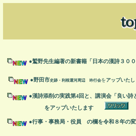
●鷲野先生編著の新書籍「日本の漢詩
●野田市
を
アップいたし
史跡・利根運河周辺 吟行会
●漢詩添削の実践第4回と、講演会「良い詩
をアップいたします
●行事・事務局・役員 の欄を令和８年の