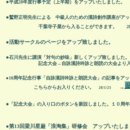
●
平成28年度行事予定（上半期）をアップいたしました。
●
鷲野正明先生による 中級人のための漢詩創作講座がア
千葉寺子屋から入ることができます。 28/
●活動サークルのページをアップ致しました。
●
石川先生に講演「対句の妙味」新しくアップ致しました。 28
記念大会→自詠漢詩吟詠と朗読の大会より入る
●10周年記念行事「自詠漢詩吟詠と朗読大会」の記事をア
こちらからお入りください。
→
28/1/25
●
「記念大会」の入り口のボタンを新設しました。１０周年
●第13回梁川星巌「浪淘集」研修会 アップいたしま