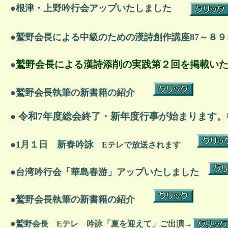
●根津・上野吟行会アップいたしました
●
鷲野会長による中級のための漢詩創作講座87～８
鷲野会長による漢詩添削の実践第２回を掲載い
●
●
鷲野会長執筆の新書籍の紹介
令和7年度総会終了・新年度行事が始まります。
●
●1月１日 新春吟詠
Eテレで放送されます
●台湾吟行会「華島春游」アップいたしました
●
鷲野会長執筆の新書籍の紹介
●
鷲野会長 Eテレ 吟詠「夏を迎えて」ご出演
→