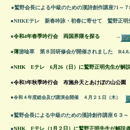
●
鷲野会長による中級のための漢詩創作講座71～７
●NHKEテレ 新春吟詠・初春に寄せて 鷲野正
●
令和4年春季吟行会 両国界隈を探る
→
●
薄
游唫草 第８回研修会が開催されました R4.8.
●
NHK Eテレ 6月26（日）に鷲野正明先生が
●
令和3年秋季吟行会 布施弁天とあけぼの山公
●
令和４年度総会及び講演会開催 ４月２１日（木）
●
鷲野会長による中級のための漢詩創作講座６３～
●
NHK Eテレ（1月２日）に鷲野正明先生が解説