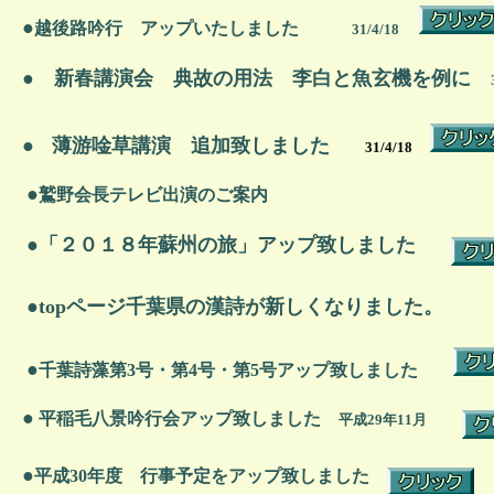
●
越後路吟行 アップいたしました
31/4/18
● 新春講演会 典故の用法 李白と魚玄機を例に
●
薄游唫草講演 追加致しました
31/4/18
●
鷲野会長テレビ出演のご案内
●「２０１８年蘇州の旅」アップ致しました
●topページ千葉県の漢詩が新しくなりました。
●
千葉詩藻第3号・第4号・第5号アップ致しました
●
平稲毛八景吟行会アップ致しました
平成29年11月
●
平成30年度 行事予定をアップ致しました